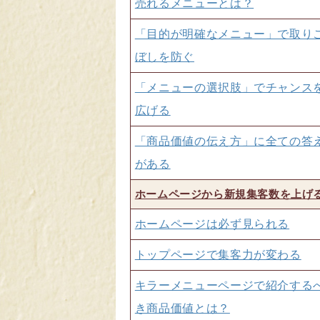
売れるメニューとは？
「目的が明確なメニュー」で取り
ぼしを防ぐ
「メニューの選択肢」でチャンス
広げる
「商品価値の伝え方」に全ての答
がある
ホームページから新規集客数を上げ
ホームページは必ず見られる
トップページで集客力が変わる
キラーメニューページで紹介する
き商品価値とは？