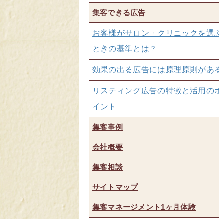
集客できる広告
お客様がサロン・クリニックを選
ときの基準とは？
効果の出る広告には原理原則があ
リスティング広告の特徴と活用の
イント
集客事例
会社概要
集客相談
サイトマップ
集客マネージメント1ヶ月体験